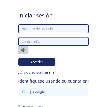
Salta al contenido principal
Iniciar sesión
Nombre de usuario
Contraseña
Acceder
¿Olvidó su contraseña?
Identifíquese usando su cuenta en:
| Google
Síguenos en